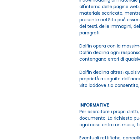
Il downloading di materiale
all'interno delle pagine web
materiale scaricato, mentre 
presente nel Sito può̀ essere
dei testi, delle immagini, de
paragrafi.
Dolfin opera con la massima 
Dolfin declina ogni responsa
contengano errori di qualsiv
Dolfin declina altresì̀ quals
proprietà̀ a seguito dell'acc
Sito laddove sia consentito,
INFORMATIVE
Per esercitare i propri diritt
documento. La richiesta può
ogni caso entro un mese, for
Eventuali rettifiche, cancel