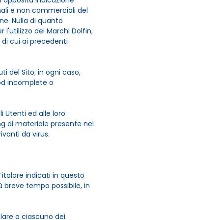
n apposita indicazione
nali e non commerciali del
ne. Nulla di quanto
l'utilizzo dei Marchi Dolfin,
 di cui ai precedenti
i del Sito; in ogni caso,
e od incomplete o
i Utenti ed alle loro
ing di materiale presente nel
vanti da virus.
 Titolare indicati in questo
ù breve tempo possibile, in
olare a ciascuno dei