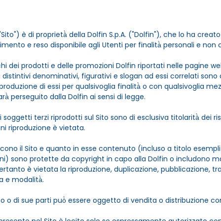
Sito") è di proprietà̀ della Dolfin S.p.A. ("Dolfin"), che lo ha creato
mento e reso disponibile agli Utenti per finalità̀ personali e non
i dei prodotti e delle promozioni Dolfin riportati nelle pagine web d
ni distintivi denominativi, figurativi e slogan ad essi correlati sono d
o riproduzione di essi per qualsivoglia finalità̀ o con qualsivoglia 
à̀ perseguito dalla Dolfin ai sensi di legge.
 soggetti terzi riprodotti sul Sito sono di esclusiva titolarità̀ dei ri
gni riproduzione è vietata.
cono il Sito e quanto in esse contenuto (incluso a titolo esempli
ni) sono protette da copyright in capo alla Dolfin o includono mater
tanto è vietata la riproduzione, duplicazione, pubblicazione, tr
a e modalità̀.
o o di sue parti può̀ essere oggetto di vendita o distribuzione con