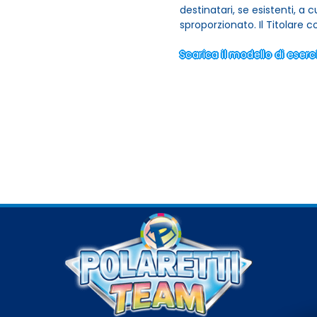
destinatari, se esistenti, a c
sproporzionato. Il Titolare c
Scarica il modello di eserciz