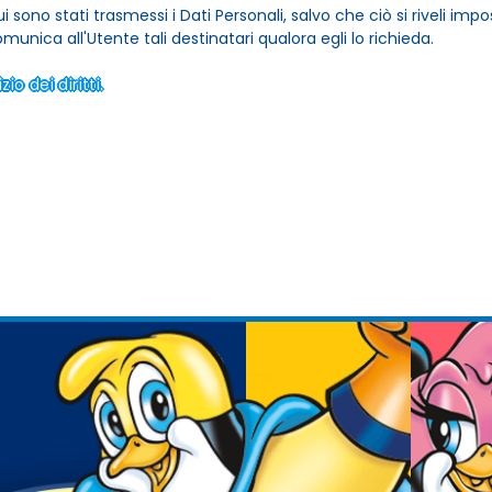
ui sono stati trasmessi i Dati Personali, salvo che ciò si riveli imp
omunica all'Utente tali destinatari qualora egli lo richieda.
io dei diritti.
POL
Giova
pingui
non