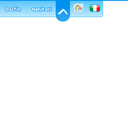
it
Dolfin
Genitori
azione