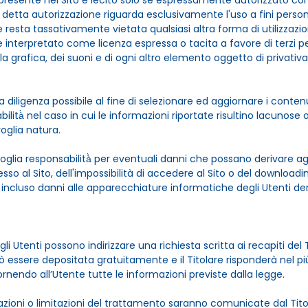
 presente nel Sito è lecito solo se espressamente autorizzato co
; detta autorizzazione riguarda esclusivamente l'uso a fini perso
resta tassativamente vietata qualsiasi altra forma di utilizzazio
 interpretato come licenza espressa o tacita a favore di terzi per 
lla grafica, dei suoni e di ogni altro elemento oggetto di privativa
diligenza possibile al fine di selezionare ed aggiornare i contenut
bilità̀ nel caso in cui le informazioni riportate risultino lacunos
oglia natura.
ivoglia responsabilità̀ per eventuali danni che possano derivare agl
esso al Sito, dell'impossibilità di accedere al Sito o del download
 incluso danni alle apparecchiature informatiche degli Utenti deri
i, gli Utenti possono indirizzare una richiesta scritta ai recapiti del
 essere depositata gratuitamente e il Titolare risponderà nel pi
nendo all’Utente tutte le informazioni previste dalla legge.
lazioni o limitazioni del trattamento saranno comunicate dal Tit