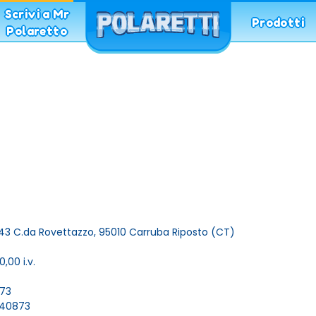
Menù
Scrivi a Mr
Prodotti
Polaretto
inform
1,043 C.da Rovettazzo, 95010 Carruba Riposto (CT)
,00 i.v.
873
7440873