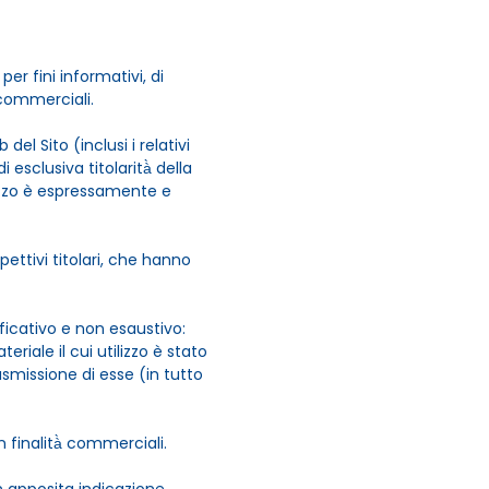
 per fini informativi, di
 commerciali.
el Sito (inclusi i relativi
i esclusiva titolarità̀ della
mezzo è espressamente e
spettivi titolari, che hanno
ficativo e non esaustivo:
iale il cui utilizzo è stato
asmissione di esse (in tutto
 finalità̀ commerciali.