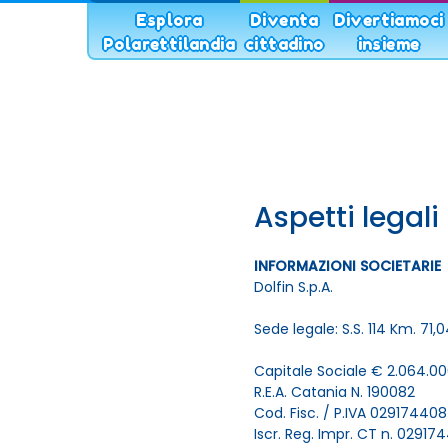
Navigazione
Esplora
Diventa
Divertiamoci
Polarettilandia
cittadino
insieme
principale
Aspetti legali
INFORMAZIONI SOCIETARIE
Dolfin S.p.A.
Sede legale: S.S. 114 Km. 7
Capitale Sociale € 2.064.000
R.E.A. Catania N. 190082
Cod. Fisc. / P.IVA 02917440
Iscr. Reg. Impr. CT n. 0291