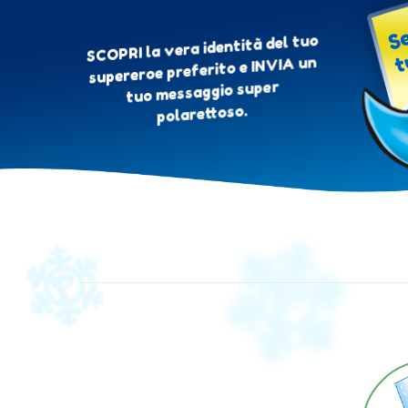
Se
t
SCOPRI la vera identità del tuo
supereroe preferito e INVIA un
tuo messaggio super
polarettoso.
Pri
pian