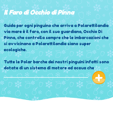
Il Faro di Occhio di Pinna
Guida per ogni pinguino che arriva a Polarettilandia
via mare è il faro, con il suo guardiano, Occhio Di
Pinna, che controlla sempre che le imbarcazioni che
si avvicinano a Polarettilandia siano super
ecologiche.
Tutte le Polar barche dei nostri pinguini infatti sono
dotate di un sistema di motore ad acqua che
permette di farle navigare.
Ogni altro tipo di nave che rischia di inquinare
l’ambiente e le acque di Polarettilandia, viene
subito intercettata, e grazie a una super sirena
potentissima, mette in allarme tutti i cittadini
avvisando la Polar Costiera, che con i suoi pinguini